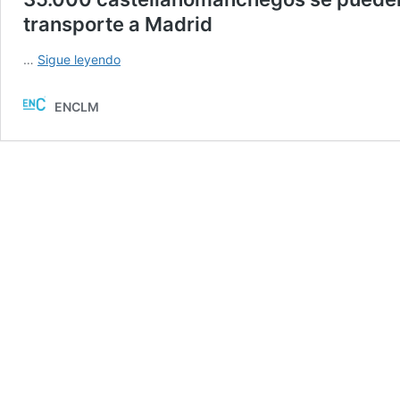
transporte a Madrid
35.000
…
Sigue leyendo
castellanomanchegos
se
ENCLM
pueden
beneficiar
del
50%
en
los
abonos
de
transporte
a
Madrid