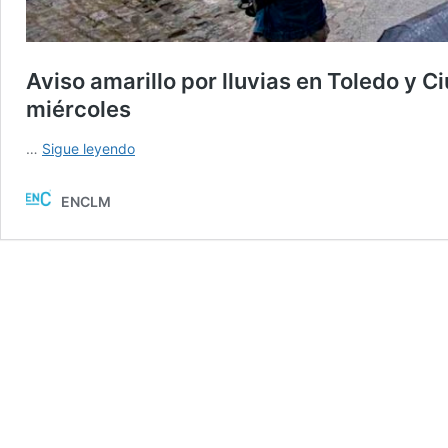
Aviso amarillo por lluvias en Toledo y C
miércoles
Aviso
…
Sigue leyendo
amarillo
por
ENCLM
lluvias
en
Toledo
y
Ciudad
Real:
el
tiempo
en
Castilla-
La
Mancha