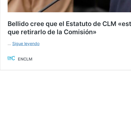
Bellido cree que el Estatuto de CLM «es
que retirarlo de la Comisión»
Bellido
…
Sigue leyendo
cree
que
ENCLM
el
Estatuto
de
CLM
«está
en
situación
de
muerte
clínica»
y
que