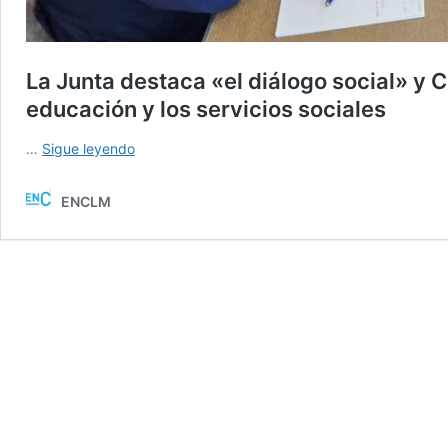
La Junta destaca «el diálogo social» y 
educación y los servicios sociales
La
…
Sigue leyendo
Junta
destaca
ENCLM
«el
diálogo
social»
y
CCOO
plantea
dotar
más
la
sanidad,
la
educación