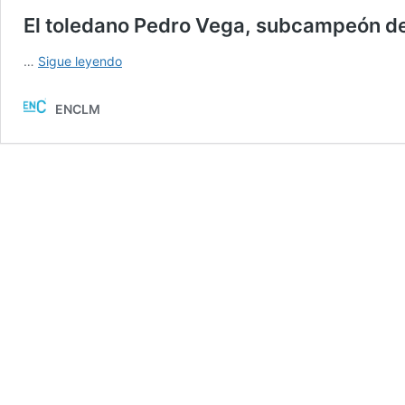
El toledano Pedro Vega, subcampeón d
El
…
Sigue leyendo
toledano
Pedro
ENCLM
Vega,
subcampeón
del
mundo
de
5.000
metros
en
Suecia