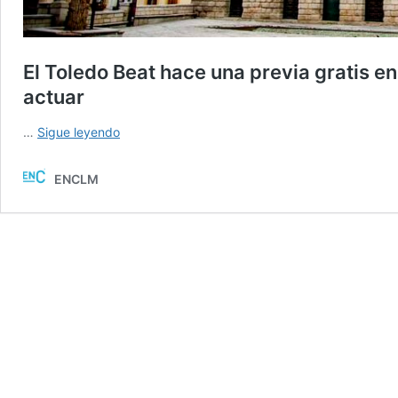
El Toledo Beat hace una previa gratis en
actuar
El
…
Sigue leyendo
Toledo
Beat
ENCLM
hace
una
previa
gratis
en
el
casco:
estos
son
los
artistas
que