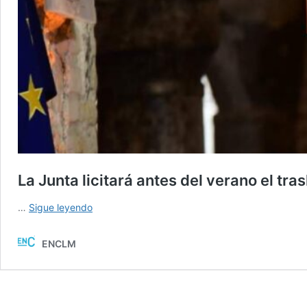
La Junta licitará antes del verano el tras
La
…
Sigue leyendo
Junta
licitará
ENCLM
antes
del
verano
el