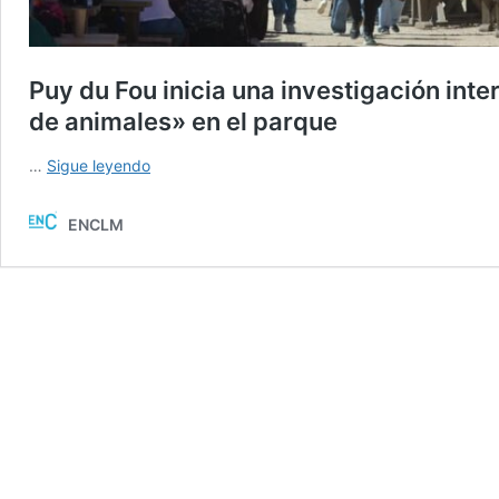
Puy du Fou inicia una investigación int
de animales» en el parque
Puy
…
Sigue leyendo
du
Fou
ENCLM
inicia
una
investigación
interna
por
la
denuncia
de
un
posible
«cementerio
de