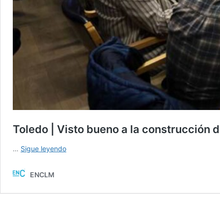
Toledo | Visto bueno a la construcción d
Toledo
…
Sigue leyendo
|
Visto
ENCLM
bueno
a
la
construcción