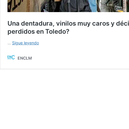
Una dentadura, vinilos muy caros y déc
perdidos en Toledo?
Una
…
Sigue leyendo
dentadura,
vinilos
ENCLM
muy
caros
y
décimos
de
lotería:
¿dónde
acaban
los
objetos
perdidos
en