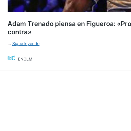
Adam Trenado piensa en Figueroa: «Proc
contra»
Adam
…
Sigue leyendo
Trenado
piensa
ENCLM
en
Figueroa:
«Procuraré
mantener
la
distancia,
pelear
a
la
contra»