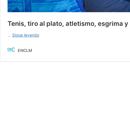
Tenis, tiro al plato, atletismo, esgrima 
Tenis,
…
Sigue leyendo
tiro
al
ENCLM
plato,
atletismo,
esgrima
y
karate,
los
deportes
del
Corpus
de
Toledo