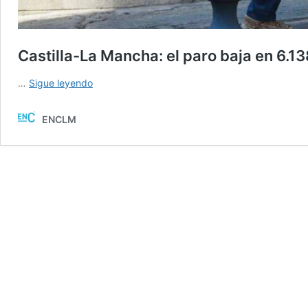
Castilla-La Mancha: el paro baja en 6.1
Castilla-
…
Sigue leyendo
La
Mancha:
ENCLM
el
paro
baja
en
6.138
personas
en
mayo
y
gana
14.189
afiliados