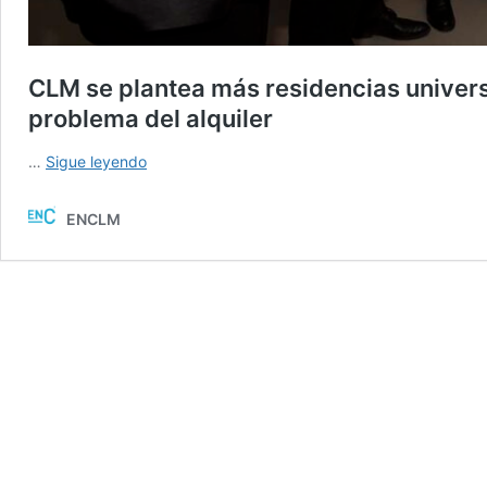
CLM se plantea más residencias universit
problema del alquiler
CLM
…
Sigue leyendo
se
plantea
ENCLM
más
residencias
universitarias
en
centros
históricos
para
paliar
el
problema
del
alquiler