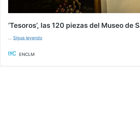
‘Tesoros’, las 120 piezas del Museo de 
‘Tesoros’,
…
Sigue leyendo
las
120
ENCLM
piezas
del
Museo
de
Santa
Cruz
de
Toledo
que
no
te
puedes
perder