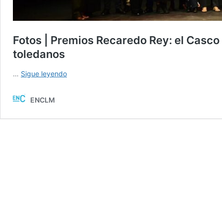
Fotos | Premios Recaredo Rey: el Casco
toledanos
Fotos
…
Sigue leyendo
|
Premios
ENCLM
Recaredo
Rey:
el
Casco
y
Azucaica
reconocen
lo
mejor
de
Toledo
y