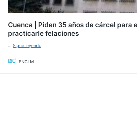
Cuenca | Piden 35 años de cárcel para 
practicarle felaciones
Cuenca
…
Sigue leyendo
|
Piden
ENCLM
35
años
de
cárcel
para
el
acusado
de
obligar
a
sus
hermanos