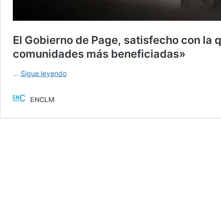
El Gobierno de Page, satisfecho con la 
comunidades más beneficiadas»
El
…
Sigue leyendo
Gobierno
de
ENCLM
Page,
satisfecho
con
la
quita
de
4.927
millones
de
deuda:
«Somos
de