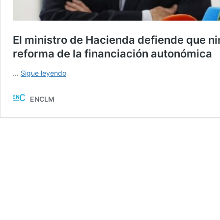
El ministro de Hacienda defiende que 
reforma de la financiación autonómica
El
…
Sigue leyendo
ministro
de
ENCLM
Hacienda
defiende
que
ninguna
comunidad
autónoma
pierde
con
la
reforma
de
la