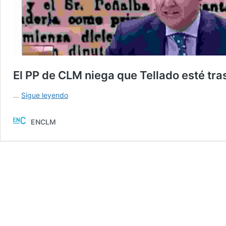
El PP de CLM niega que Tellado esté tr
El
…
Sigue leyendo
PP
de
ENCLM
CLM
niega
que
Tellado
esté
tras
la
enmienda
del
Estatuto: