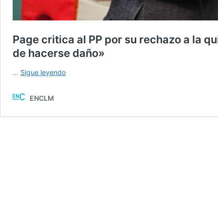
Page critica al PP por su rechazo a la qu
de hacerse daño»
Page
…
Sigue leyendo
critica
al
ENCLM
PP
por
su
rechazo
a
la
quita
de
la
deuda:
«Es
el