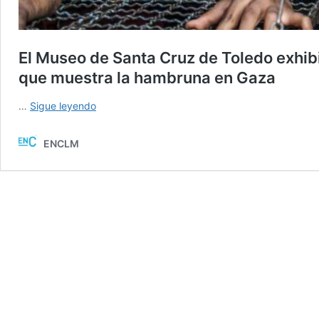
El Museo de Santa Cruz de Toledo exhibi
que muestra la hambruna en Gaza
El
…
Sigue leyendo
Museo
de
ENCLM
Santa
Cruz
de
Toledo
exhibirá
la
serie
ganadora
del
premio
Luis
Valtueña,