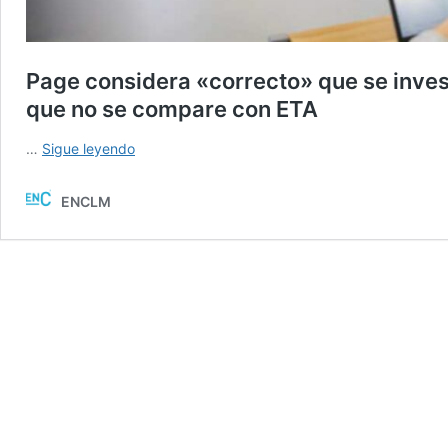
Page considera «correcto» que se inves
que no se compare con ETA
Page
…
Sigue leyendo
considera
«correcto»
ENCLM
que
se
investigue
a
Puigdemont
por
terrorismo,
pero
pide
que
no
se