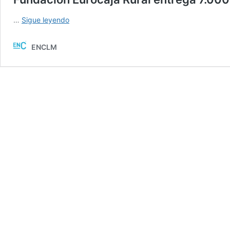
Fundación
…
Sigue leyendo
Eurocaja
Rural
ENCLM
entrega
7.000
euros
a
ASLA