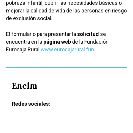
pobreza infantil, cubrir las necesidades básicas o
mejorar la calidad de vida de las personas en riesgo
de exclusión social.
El formulario para presentar la
solicitud
se
encuentra en la
página web
de la Fundación
Eurocaja Rural
www.eurocajarural.fun
Enclm
Redes sociales:
Castilla-La Manch
Toledo
Sanidad