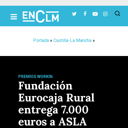
Presiona Intro para buscar o ESC para cerrar
Portada
»
Castilla-La Mancha
»
PREMIOS WORKIN
Fundación
Eurocaja Rural
entrega 7.000
euros a ASLA