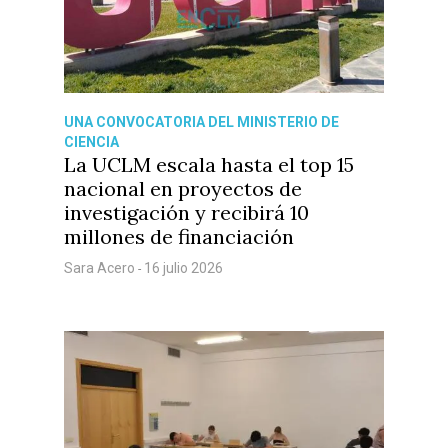
Castilla-La Manch
UNA CONVOCATORIA DEL MINISTERIO DE
CIENCIA
Toledo
Sanidad
La UCLM escala hasta el top 15
Ciudad Real
nacional en proyectos de
Economía
investigación y recibirá 10
Albacete
Educación
millones de financiación
Cuenca
Sara Acero
16 julio 2026
Cultura
-
Guadalajara
Deportes
Talavera
Sucesos
Medio Ambiente
Planeta Rural