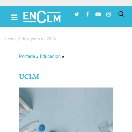
Presiona Intro para buscar o ESC para cerrar
jueves, 6 de agosto de 2026
Portada
»
Educación
»
UCLM