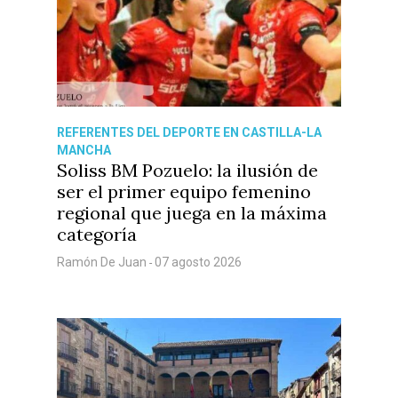
Castilla-La Manch
REFERENTES DEL DEPORTE EN CASTILLA-LA
Toledo
Sanidad
MANCHA
Soliss BM Pozuelo: la ilusión de
Ciudad Real
Economía
ser el primer equipo femenino
Albacete
regional que juega en la máxima
Educación
categoría
Cuenca
Cultura
Guadalajara
Ramón De Juan
07 agosto 2026
-
Deportes
Talavera
Sucesos
Medio Ambiente
Planeta Rural