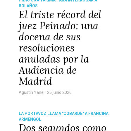
PIDIÓ UNA TARIMA PARA INTERROGAR A
BOLAÑOS
El triste récord del
juez Peinado: una
docena de sus
resoluciones
anuladas por la
Audiencia de
Madrid
Agustín Yanel
25 junio 2026
-
Castilla-La Manch
Toledo
LA PORTAVOZ LLAMA "COBARDE" A FRANCINA
Sanidad
ARMENGOL
Ciudad Real
Dos segundos como
Economía