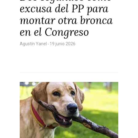
Albacete
excusa del PP para
Educación
Cuenca
montar otra bronca
Cultura
Guadalajara
en el Congreso
Deportes
Talavera
Sucesos
Agustín Yanel
19 junio 2026
-
Medio Ambiente
Planeta Rural
Especiales
Política
Galerías