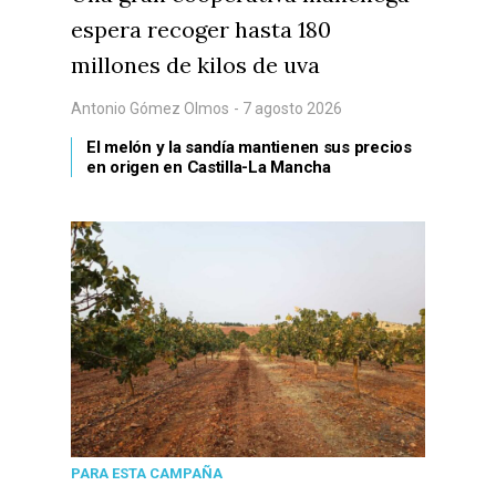
espera recoger hasta 180
millones de kilos de uva
Antonio Gómez Olmos
- 7 agosto 2026
El melón y la sandía mantienen sus precios
en origen en Castilla-La Mancha
Castilla-La Manch
Toledo
Sanidad
Ciudad Real
Economía
Albacete
Educación
Cuenca
Cultura
Guadalajara
Deportes
Talavera
Sucesos
PARA ESTA CAMPAÑA