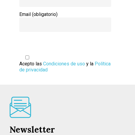
Toledo
Sanidad
Email (obligatorio)
Ciudad Real
Economía
Albacete
Educación
Cuenca
Cultura
Guadalajara
Deportes
Talavera
Acepto las
Condiciones de uso
y la
Política
Sucesos
de privacidad
Medio Ambiente
Planeta Rural
Especiales
Política
Galerías
Newsletter