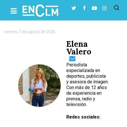
Autor:
Elena
Valero
viernes, 7 de agosto de 2026
Presiona Intro para buscar o ESC para cerrar
Elena
Valero
Periodista
especializada en
deportes, publicista
y asesora de imagen.
Con más de 12 años
de experiencia en
prensa, radio y
televisión.
Redes sociales: