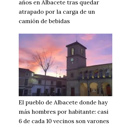
años en Albacete tras quedar
Toledo
Sanidad
atrapado por la carga de un
Ciudad Real
Economía
camión de bebidas
Albacete
Educación
Cuenca
Cultura
Guadalajara
Deportes
Talavera
Sucesos
Medio Ambiente
Planeta Rural
Especiales
El pueblo de Albacete donde hay
más hombres por habitante: casi
Política
6 de cada 10 vecinos son varones
Galerías