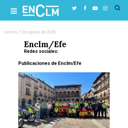
Autor:
Enclm/Efe
viernes, 7 de agosto de 2026
Presiona Intro para buscar o ESC para cerrar
Enclm/Efe
Redes sociales:
Publicaciones de Enclm/Efe