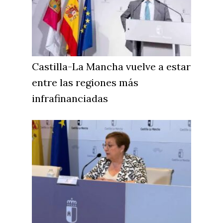
Cuenca
Cultura
Guadalajara
Deportes
Talavera
Sucesos
Castilla-La Mancha vuelve a estar
Medio Ambiente
entre las regiones más
Planeta Rural
infrafinanciadas
Especiales
Política
Galerías