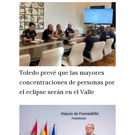
Toledo prevé que las mayores
concentraciones de personas por
el eclipse serán en el Valle
Castilla-La Manch
Toledo
Sanidad
Ciudad Real
Economía
Albacete
Educación