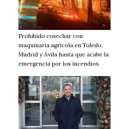
Cuenca
Cultura
Guadalajara
Deportes
Talavera
Sucesos
Prohibido cosechar con
Medio Ambiente
maquinaria agrícola en Toledo,
Planeta Rural
Madrid y Ávila hasta que acabe la
emergencia por los incendios
Especiales
Política
Galerías