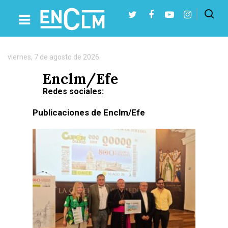
Autor:
Enclm/Efe
viernes, 7 de agosto de 2026
Presiona Intro para buscar o ESC para cerrar
Enclm/Efe
Redes sociales:
Publicaciones de Enclm/Efe