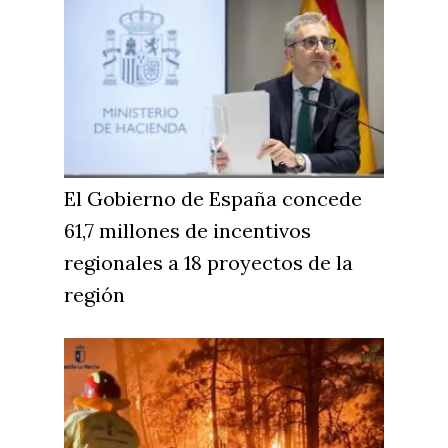
El Gobierno de España concede
61,7 millones de incentivos
regionales a 18 proyectos de la
región
Castilla-La Manch
Toledo
Sanidad
Ciudad Real
Economía
Albacete
Educación