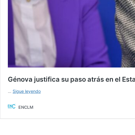
Génova justifica su paso atrás en el Est
Génova
…
Sigue leyendo
justifica
su
ENCLM
paso
atrás
en
el