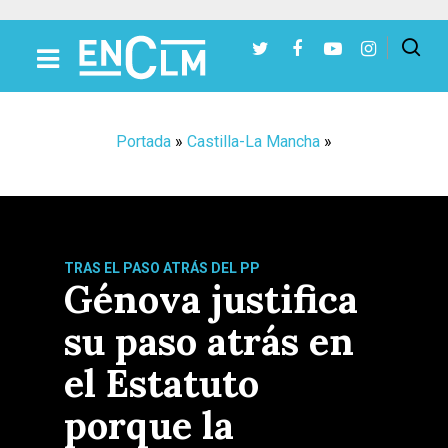
Presiona Intro para buscar o ESC para cerrar
Portada
»
Castilla-La Mancha
»
TRAS EL PASO ATRÁS DEL PP
Génova justifica
su paso atrás en
el Estatuto
porque la