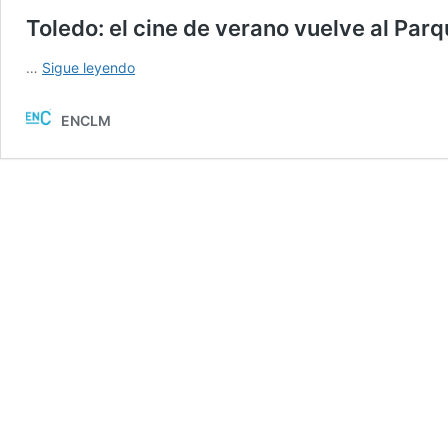
Toledo: el cine de verano vuelve al Parq
Toledo:
…
Sigue leyendo
el
cine
ENCLM
de
verano
vuelve
al
Parque
de
las
Tres
Culturas
con
19
películas