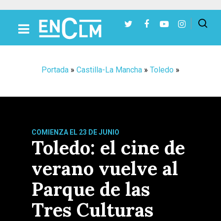
Presiona Intro para buscar o ESC para cerrar
Portada
»
Castilla-La Mancha
»
Toledo
»
COMIENZA EL 23 DE JUNIO
Toledo: el cine de
verano vuelve al
Parque de las
Tres Culturas