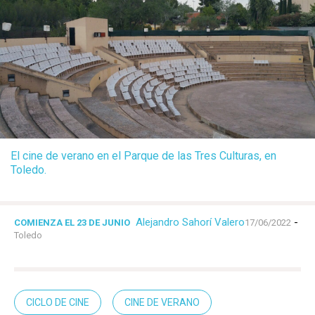
El cine de verano en el Parque de las Tres Culturas, en
Toledo.
Alejandro Sahorí Valero
-
COMIENZA EL 23 DE JUNIO
17/06/2022
Toledo
CICLO DE CINE
CINE DE VERANO