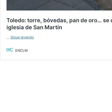
Toledo: torre, bóvedas, pan de oro… se 
iglesia de San Martín
Toledo:
…
Sigue leyendo
torre,
bóvedas,
ENCLM
pan
de
oro…
se
confirma
que
los
restos
aparecidos
son
de
la