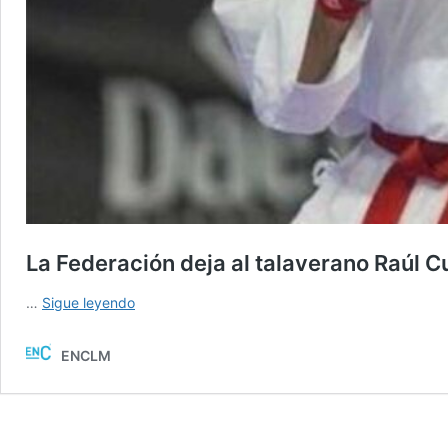
La Federación deja al talaverano Raúl C
La
…
Sigue leyendo
Federación
deja
ENCLM
al
talaverano
Raúl
Cuerva