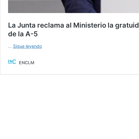
La Junta reclama al Ministerio la gratui
de la A-5
La
…
Sigue leyendo
Junta
reclama
ENCLM
al
Ministerio
la
gratuidad
de
la
R-
5
y
AP-
41
mientras