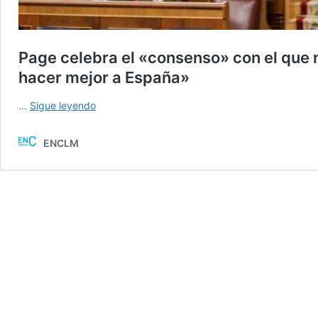
Page celebra el «consenso» con el que n
hacer mejor a España»
Page
…
Sigue leyendo
celebra
el
ENCLM
«consenso»
con
el
que
nace
el
nuevo
Estatuto
de
CLM:
«El
objetivo