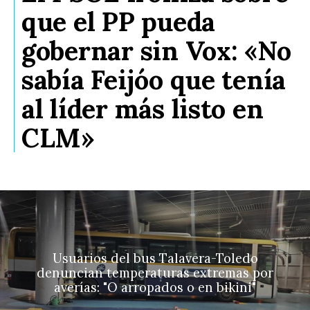
que el PP pueda
gobernar sin Vox: «No
sabía Feijóo que tenía
al líder más listo en
CLM»
Usuarios del bus Talavera-Toledo
denuncian temperaturas extremas por
averías: "O arropados o en bikini"