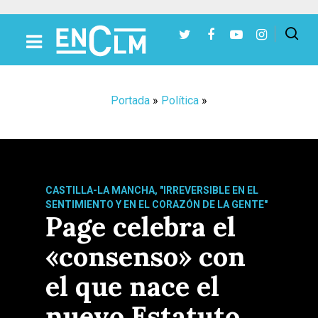
Presiona Intro para buscar o ESC para cerrar
Portada
»
Política
»
CASTILLA-LA MANCHA, "IRREVERSIBLE EN EL
SENTIMIENTO Y EN EL CORAZÓN DE LA GENTE"
Page celebra el
«consenso» con
el que nace el
nuevo Estatuto