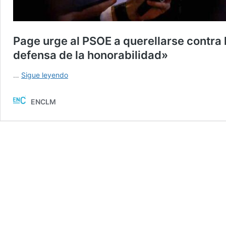
Page urge al PSOE a querellarse contra 
defensa de la honorabilidad»
Page
…
Sigue leyendo
urge
al
ENCLM
PSOE
a
querellarse
contra
las
acusaciones
de
«juego
sucio»:
«La
única
defensa