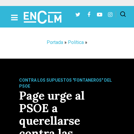
Presiona Intro para buscar o ESC para cerrar
Portada
»
Política
»
CONTRA LOS SUPUESTOS "FONTANEROS" DEL
PSOE
Page urge al
PSOE a
querellarse
contra las