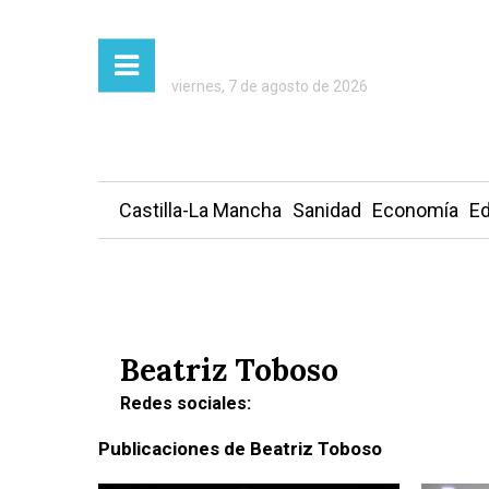
Autor:
Beatriz
viernes, 7 de agosto de 2026
Toboso
Castilla-La Mancha
Sanidad
Economía
Ed
Presiona Intro para buscar o ESC para cerrar
Beatriz Toboso
Redes sociales:
Publicaciones de Beatriz Toboso