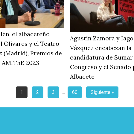
lén, el albaceteño
Agustín Zamora y Iago
l Olivares y el Teatro
Vázquez encabezan la
z (Madrid), Premios de
candidatura de Sumar 
o AMIThE 2023
Congreso y el Senado 
Albacete
1
2
3
…
60
Siguiente »