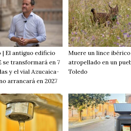
 | El antiguo edificio
Muere un lince ibérico
 se transformará en 7
atropellado en un pue
das y el vial Azucaica-
Toledo
no arrancará en 2027