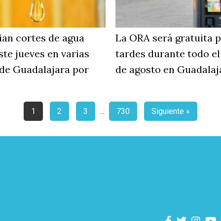
an cortes de agua
La ORA será gratuita p
ste jueves en varias
tardes durante todo e
 de Guadalajara por
de agosto en Guadalaj
1
2
3
…
730
Siguiente »