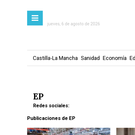
Autor:
EP
jueves, 6 de agosto de 2026
Castilla-La Mancha
Sanidad
Economía
Ed
Presiona Intro para buscar o ESC para cerrar
EP
Redes sociales:
Publicaciones de EP