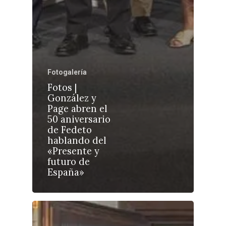
Fotogalería
Castilla-La Manch
Fotos |
Toledo
Sanidad
González y
Page abren el
Ciudad Real
Economía
50 aniversario
de Fedeto
Albacete
Educación
hablando del
Cuenca
«Presente y
Cultura
futuro de
Guadalajara
España»
Deportes
Talavera
Sucesos
Medio Ambiente