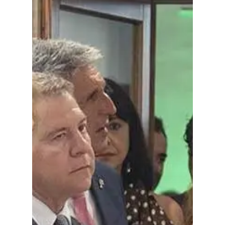
Planeta Rural
Especiales
Política
Galerías