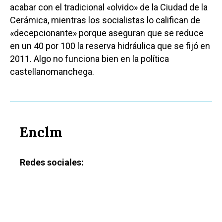
acabar con el tradicional «olvido» de la Ciudad de la
Cerámica, mientras los socialistas lo califican de
«decepcionante» porque aseguran que se reduce
en un 40 por 100 la reserva hidráulica que se fijó en
2011. Algo no funciona bien en la política
castellanomanchega.
Castilla-La Manch
Toledo
Sanidad
Ciudad Real
Enclm
Economía
Albacete
Educación
Cuenca
Redes sociales:
Cultura
Guadalajara
Deportes
Talavera
Sucesos