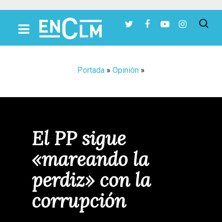
Presiona Intro para buscar o ESC para cerrar
Portada
»
Opinión
»
El PP sigue
«mareando la
perdiz» con la
corrupción