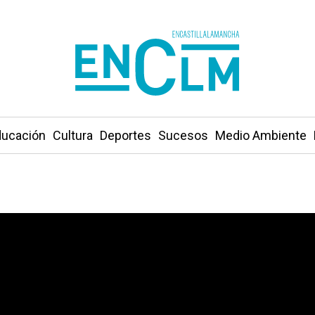
ucación
Cultura
Deportes
Sucesos
Medio Ambiente
s obliga a cortar la A-4 entre Manzanares y Villarta de 