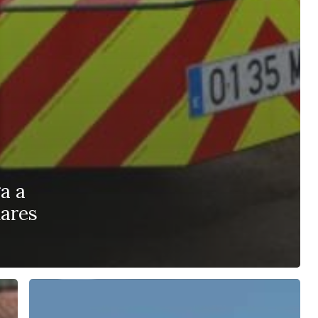
a a
nares