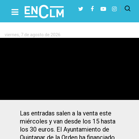
Etiqueta:
Abraham
Mateo
viernes, 7 de agosto de 2026
Presiona Intro para buscar o ESC para cerrar
Abraham Mateo actuará en verano en
este pueblo de Toledo: entradas desde
15 euros
Las entradas salen a la venta este
miércoles y van desde los 15 hasta
los 30 euros. El Ayuntamiento de
Quintanar de la Orden ha financiado