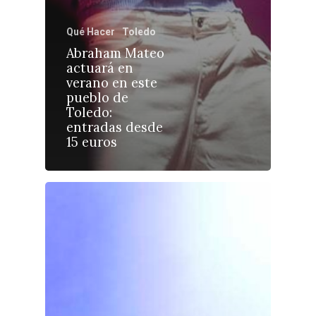
Cuenca
Cultura
Guadalajara
Qué Hacer
Toledo
Deportes
Talavera
Abraham Mateo
actuará en
Sucesos
verano en este
pueblo de
Medio Ambiente
Toledo:
entradas desde
Planeta Rural
15 euros
Especiales
Política
Galerías